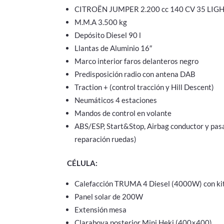
CITROËN JUMPER 2.200 cc 140 CV 35 LIG
M.M.A 3.500 kg
Depósito Diesel 90 l
Llantas de Aluminio 16″
Marco interior faros delanteros negro
Predisposición radio con antena DAB
Traction + (control tracción y Hill Descent)
Neumáticos 4 estaciones
Mandos de control en volante
ABS/ESP, Start&Stop, Airbag conductor y pasa
reparación ruedas)
CÉLULA:
Calefacción TRUMA 4 Diesel (4000W) con kit
Panel solar de 200W
Extensión mesa
Claraboya posterior Mini Heki (400×400)