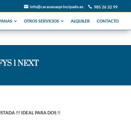
info@caravanasprincipado.es

985 26 32 99

VANAS
OTROS SERVICIOS
ALQUILER
CONTACTO
YS 1 NEXT
ADA !!! IDEAL PARA DOS !!