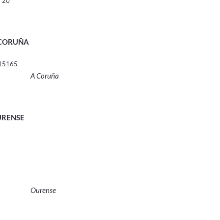
a 20
 CORUÑA
 15165
A Coruña
URENSE
Ourense