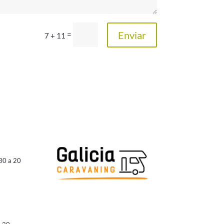
Enviar
=
7 + 11
30 a 20