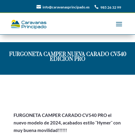

info@caravanasprincipado.es

985 26 32 99
FURGONETA CAMPER NUEVA CARADO CV540
EDICION PRO
FURGONETA CAMPER CARADO CV540 PRO el
nuevo modelo de 2024, acabados estilo ¨Hymer¨ con
muy buena movilidad!!!!!!